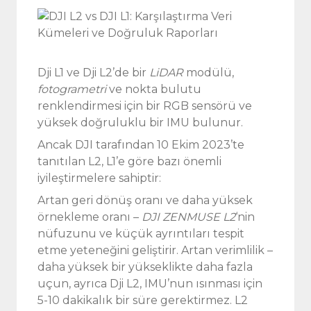
Dji L1 ve Dji L2’de bir
LiDAR
modülü,
fotogrametri
ve nokta bulutu
renklendirmesi için bir RGB sensörü ve
yüksek doğruluklu bir IMU bulunur.
Ancak DJI tarafından 10 Ekim 2023’te
tanıtılan L2, L1’e göre bazı önemli
iyileştirmelere sahiptir:
Artan geri dönüş oranı ve daha yüksek
örnekleme oranı –
DJI ZENMUSE L2
‘nin
nüfuzunu ve küçük ayrıntıları tespit
etme yeteneğini geliştirir. Artan verimlilik –
daha yüksek bir yükseklikte daha fazla
uçun, ayrıca Dji L2, IMU’nun ısınması için
5-10 dakikalık bir süre gerektirmez. L2