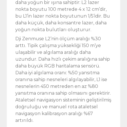
daha yoğun bir ışına sahiptir: L2 lazer
nokta boyutu 100 metrede 4 x 12 cm’dir,
bu L1’in lazer nokta boyutunun 1/5’idir. Bu
daha küçük, daha konsantre lazer, daha
yoğun nokta bulutları oluşturur.
Dji Zenmuse L2’nin ölçüm aralığı %30
arttı. Tipik çalışma yüksekliği 150 m’ye
ulaşabilir ve algılama aralığı daha
uzundur. Daha hızlı çekim aralığına sahip
daha büyük RGB haritalama sensörü.
Daha iyi algılama oranı: %50 yansıtma
oranına sahip nesneleri algılayabilir, L1 ise
nesnelerin 450 metreden en az %80
yansıtma oranına sahip olmasını gerektirir.
Ataletsel navigasyon sisteminin geliştirilmiş
doğruluğu ve manuel rota ataletsel
navigasyon kalibrasyon aralığı %67
artırıldı.