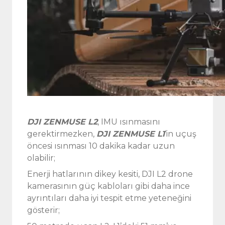
DJI ZENMUSE L2
, IMU ısınmasını
gerektirmezken,
DJI ZENMUSE L1
‘in uçuş
öncesi ısınması 10 dakika kadar uzun
olabilir;
Enerji hatlarının dikey kesiti, DJI L2 drone
kamerasının güç kabloları gibi daha ince
ayrıntıları daha iyi tespit etme yeteneğini
gösterir;